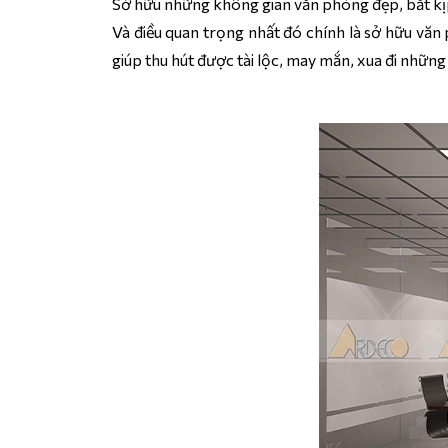
Sở hữu những không gian văn phòng đẹp, bắt kịp 
Và điều quan trọng nhất đó chính là sở hữu vă
giúp thu hút được tài lộc, may mắn, xua đi nhữn