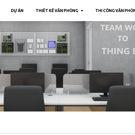
DỰ ÁN
THIẾT KẾ VĂN PHÒNG
THI CÔNG VĂN PHÒ